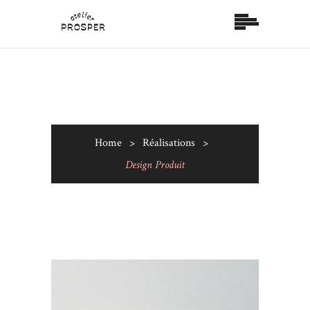
Home
>
Réalisations
>
Design Produit